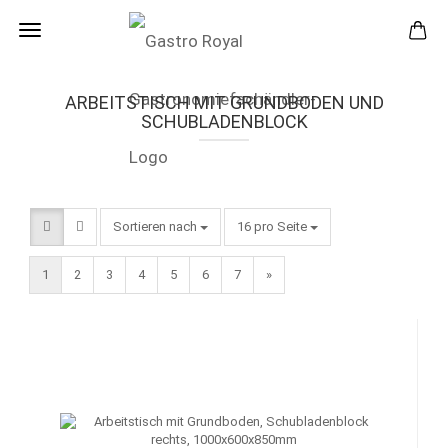
ARBEITSTISCH MIT GRUNDBODEN UND
SCHUBLADENBLOCK
Sortieren nach
pro Seite
Sortieren nach
16 pro Seite
1
2
3
4
5
6
7
»