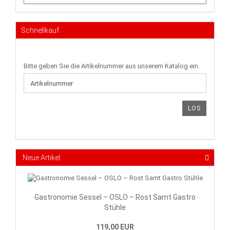
Schnellkauf
BITTE
Bitte geben Sie die Artikelnummer aus unserem Katalog ein.
GEBEN
SIE
DIE
ARTIKELNUMMER
LOS
AUS
UNSEREM
KATALOG
EIN.
Neue Artikel
Gastronomie Sessel – OSLO – Rost Samt Gastro
Stühle
119,00 EUR