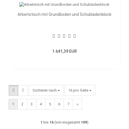
Arbeitstisch mit Grundboden und Schubladenblock
1.641,39 EUR
Sortieren nach
pro Seite
Sortieren nach
16 pro Seite
1
2
3
4
5
6
7
»
1
bis
16
(von insgesamt
109
)