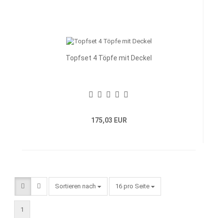
Topfset 4 Töpfe mit Deckel
175,03 EUR
Sortieren nach
pro Seite
Sortieren nach
16 pro Seite
1