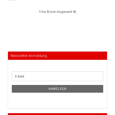
1
bis
5
(von insgesamt
5
)
Newsletter-Anmeldung
WEITER
E-
ZUR
Mail
NEWSLETTER-
ANMELDUNG
ANMELDEN