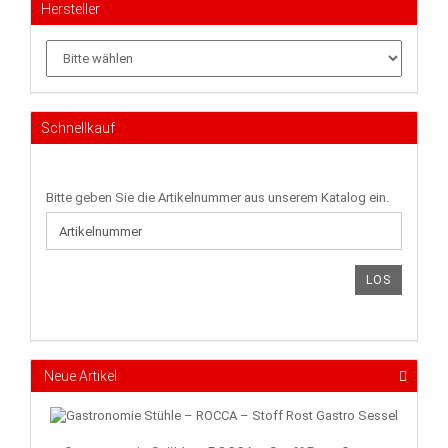
Hersteller
Schnellkauf
BITTE
Bitte geben Sie die Artikelnummer aus unserem Katalog ein.
GEBEN
SIE
DIE
ARTIKELNUMMER
LOS
AUS
UNSEREM
KATALOG
EIN.
Neue Artikel