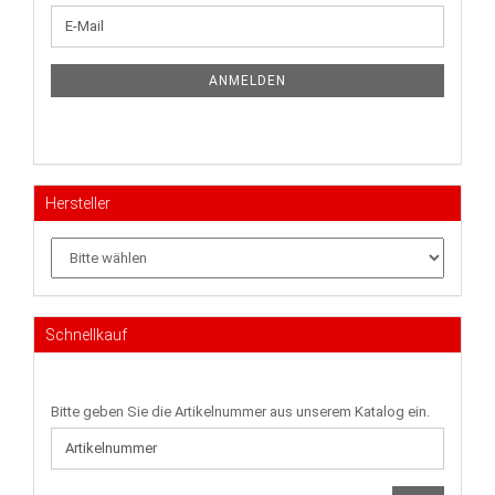
WEITER
E-
ZUR
Mail
NEWSLETTER-
ANMELDUNG
ANMELDEN
Hersteller
Schnellkauf
BITTE
Bitte geben Sie die Artikelnummer aus unserem Katalog ein.
GEBEN
SIE
DIE
ARTIKELNUMMER