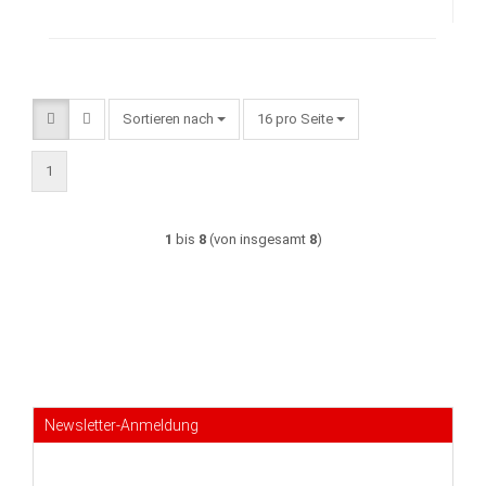
Sortieren nach
pro Seite
Sortieren nach
16 pro Seite
1
1
bis
8
(von insgesamt
8
)
Newsletter-Anmeldung