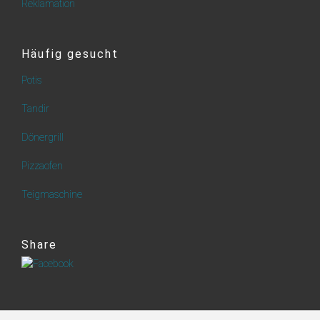
Reklamation
Häufig gesucht
Potis
Tandir
Dönergrill
Pizzaofen
Teigmaschine
Share