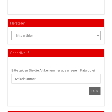
Hersteller
Schnellkauf
BITTE
Bitte geben Sie die Artikelnummer aus unserem Katalog ein.
GEBEN
SIE
DIE
ARTIKELNUMMER
LOS
AUS
UNSEREM
KATALOG
EIN.