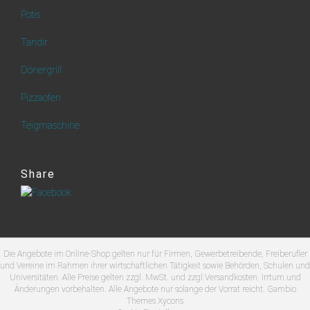
Potis
Tandir
Dönergrill
Pizzaofen
Teigmaschine
Share
Die Angebote im Online-Shop gelten nur für Firmen, Gewerbetreibende, Freiberufler
und Vereine im Rahmen ihrer wirtschaftlichen Tätigkeit sowie Behörden, Schulen und
Universitäten. Alle Preise gelten zzgl. MwSt. und zzgl.Versandkosten. Irrtum und
Änderungen vorbehalten. Alle Angebote nur solange der Vorrat reicht. Gambio
Themes
Xycons