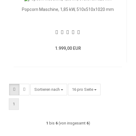
Popcorn Maschine, 1,85 kW, 510x510x1020 mm
1.999,00 EUR
Sortieren nach
pro Seite
Sortieren nach
16 pro Seite
1
1
bis
6
(von insgesamt
6
)