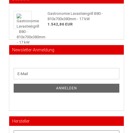
Gastronomie Lavasteingrill B80 -
810x700x380mm - 17 kW
1.542,86 EUR
Newsletter-Anmeldung
WEITER
E-
ZUR
Mail
NEWSLETTER-
ANMELDUNG
ANMELDEN
Hersteller