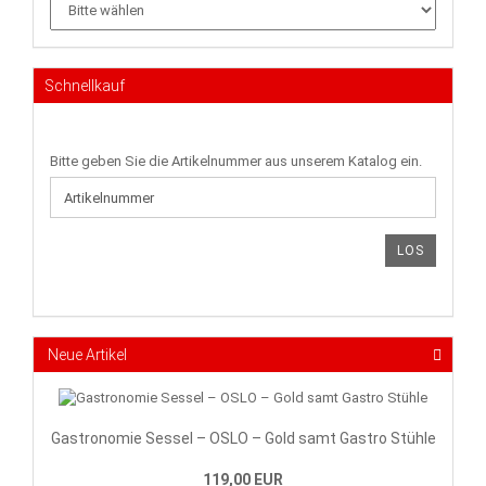
Schnellkauf
BITTE
Bitte geben Sie die Artikelnummer aus unserem Katalog ein.
GEBEN
SIE
DIE
ARTIKELNUMMER
LOS
AUS
UNSEREM
KATALOG
EIN.
Neue Artikel
Gastronomie Sessel – OSLO – Gold samt Gastro Stühle
119,00 EUR