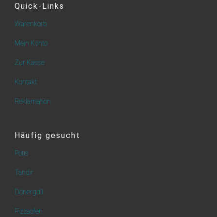
Quick-Links
Warenkorb
Mein Konto
Zur Kasse
Kontakt
Reklamation
Häufig gesucht
Potis
Tandir
Dönergrill
Pizzaofen