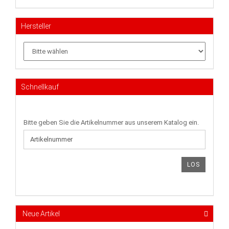
Hersteller
Schnellkauf
BITTE
Bitte geben Sie die Artikelnummer aus unserem Katalog ein.
GEBEN
SIE
DIE
ARTIKELNUMMER
LOS
AUS
UNSEREM
KATALOG
EIN.
Neue Artikel