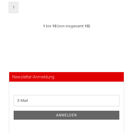
1
1
bis
10
(von insgesamt
10
)
Newsletter-Anmeldung
WEITER
E-
ZUR
Mail
NEWSLETTER-
ANMELDUNG
ANMELDEN