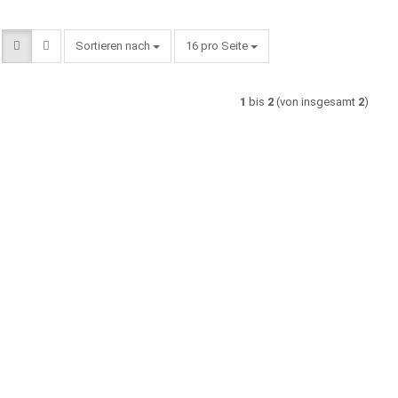
Sortieren nach
pro Seite
Sortieren nach
16 pro Seite
1
bis
2
(von insgesamt
2
)