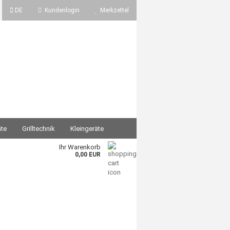
DE
Kundenlogin
Merkzettel
äte
Grilltechnik
Kleingeräte
Ihr Warenkorb
erpackung / Vakuumgeräte
Vorbereiten
0,00 EUR