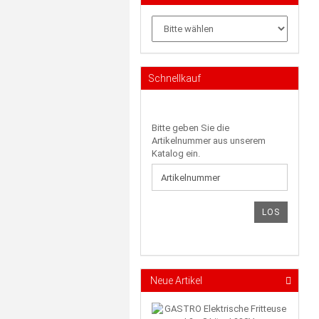
Schnellkauf
BITTE
Bitte geben Sie die
GEBEN
Artikelnummer aus unserem
SIE
Katalog ein.
DIE
ARTIKELNUMMER
AUS
UNSEREM
LOS
KATALOG
EIN.
Neue Artikel