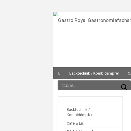
Backtechnik / Kombidämpfer
C
Kochgeräte
Lüftungstechnik
Pizz
Kühltechnik
Backtechnik /
Kombidämpfer
Cafe & Eis