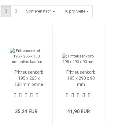
Sortieren nach
pro Seite
Sortieren nach
16 pro Seite
Fritteusenkorb
Fritteusenkorb
195 x 265 x
195 x 290 x 90
130 mm online
mm
kaufen
35,24 EUR
41,90 EUR