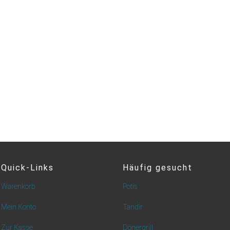
Quick-Links
Häufig gesucht
Warenkorb
Potis
Mein Konto
Tandir
Zur Kasse
Dönergrill