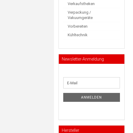
Verkaufstheken
Verpackung /
Vakuumgeräte
Vorbereiten
Kühltechnik
Newsletter-Anmeldung
WEITER
E-
ZUR
Mail
NEWSLETTER-
ANMELDUNG
ANMELDEN
Hersteller