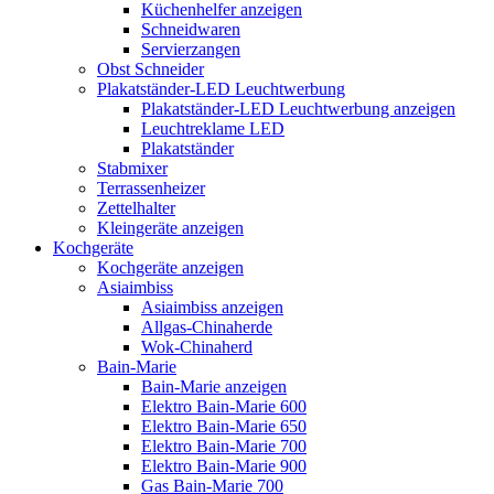
Küchenhelfer anzeigen
Schneidwaren
Servierzangen
Obst Schneider
Plakatständer-LED Leuchtwerbung
Plakatständer-LED Leuchtwerbung anzeigen
Leuchtreklame LED
Plakatständer
Stabmixer
Terrassenheizer
Zettelhalter
Kleingeräte anzeigen
Kochgeräte
Kochgeräte anzeigen
Asiaimbiss
Asiaimbiss anzeigen
Allgas-Chinaherde
Wok-Chinaherd
Bain-Marie
Bain-Marie anzeigen
Elektro Bain-Marie 600
Elektro Bain-Marie 650
Elektro Bain-Marie 700
Elektro Bain-Marie 900
Gas Bain-Marie 700