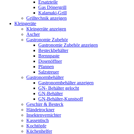
Ersatzteile
Gas Dönergrill
Kalamaki-Grill
Grilltechnik anzeigen
Kleingeräte
Kleingeräte anzeigen
Ascher
Gastronomie Zubehör
Gastronomie Zubehör anzeigen
Besteckbehälter
Brennpaste
Dosenöffner
Pfannen
Salzstreuer
Gastronormbehälter
Gastronormbehälter anzeigen
GN- Behälter gelocht
GN-Behälter
GN-Behälter-Kunstsoff
Geschirr & Besteck
Händetrockner
Insektenvernichter
Kassentisch
Kochtöpfe
Küchenhelfer