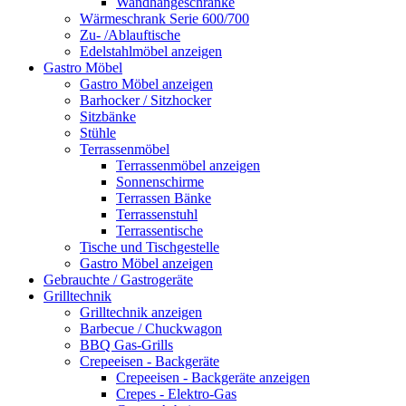
Wandhängeschränke
Wärmeschrank Serie 600/700
Zu- /Ablauftische
Edelstahlmöbel anzeigen
Gastro Möbel
Gastro Möbel anzeigen
Barhocker / Sitzhocker
Sitzbänke
Stühle
Terrassenmöbel
Terrassenmöbel anzeigen
Sonnenschirme
Terrassen Bänke
Terrassenstuhl
Terrassentische
Tische und Tischgestelle
Gastro Möbel anzeigen
Gebrauchte / Gastrogeräte
Grilltechnik
Grilltechnik anzeigen
Barbecue / Chuckwagon
BBQ Gas-Grills
Crepeeisen - Backgeräte
Crepeeisen - Backgeräte anzeigen
Crepes - Elektro-Gas