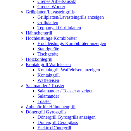
Crepes Arbeitsausatz
Crepes Worker
Grillplatten/Lavasteingrills
Grillplatten/Lavasteingrills anzeigen
Grillplatten
Teppanyaki Grillplatten
Hähnchengrill
Hochleistungs-Kombibräter
Hochleistungs-Kombibräter anzeigen
Standgeräte
Tischgeräte
Holzkohlegrill
Kontaktgrill Waffeleisen
Kontaktgrill Waffeleisen anzeigen
Kontaktgrill
Waffeleisen
Salamander / Toaster
Salamander / Toaster anzeigen
Salamander
Toaster
Zubehör für Hähnchengrill
Dönergrill Gyrosgrills
Dönergrill Gyrosgrills anzeigen
Dönergrill Ceranglass
Elektro Dönergrill