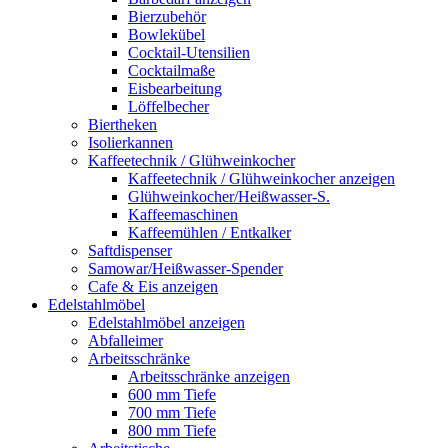
Bierzubehör
Bowlekübel
Cocktail-Utensilien
Cocktailmaße
Eisbearbeitung
Löffelbecher
Biertheken
Isolierkannen
Kaffeetechnik / Glühweinkocher
Kaffeetechnik / Glühweinkocher anzeigen
Glühweinkocher/Heißwasser-S.
Kaffeemaschinen
Kaffeemühlen / Entkalker
Saftdispenser
Samowar/Heißwasser-Spender
Cafe & Eis anzeigen
Edelstahlmöbel
Edelstahlmöbel anzeigen
Abfalleimer
Arbeitsschränke
Arbeitsschränke anzeigen
600 mm Tiefe
700 mm Tiefe
800 mm Tiefe