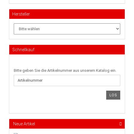
Hersteller
Schnellkauf
BITTE
Bitte geben Sie die Artikelnummer aus unserem Katalog ein.
GEBEN
SIE
DIE
ARTIKELNUMMER
LOS
AUS
UNSEREM
KATALOG
EIN.
Neue Artikel