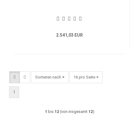
2.541,03 EUR
Sortieren nach
pro Seite
Sortieren nach
16 pro Seite
1
1
bis
12
(von insgesamt
12
)