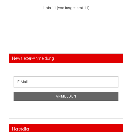
1
bis
11
(von insgesamt
11
)
Newsletter-Anmeldung
WEITER
E-
ZUR
Mail
NEWSLETTER-
ANMELDUNG
ANMELDEN
Hersteller