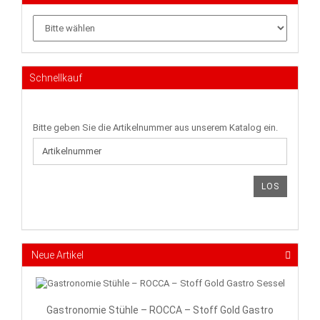
Schnellkauf
BITTE
Bitte geben Sie die Artikelnummer aus unserem Katalog ein.
GEBEN
SIE
DIE
ARTIKELNUMMER
LOS
AUS
UNSEREM
KATALOG
EIN.
Neue Artikel
Gastronomie Stühle – ROCCA – Stoff Gold Gastro