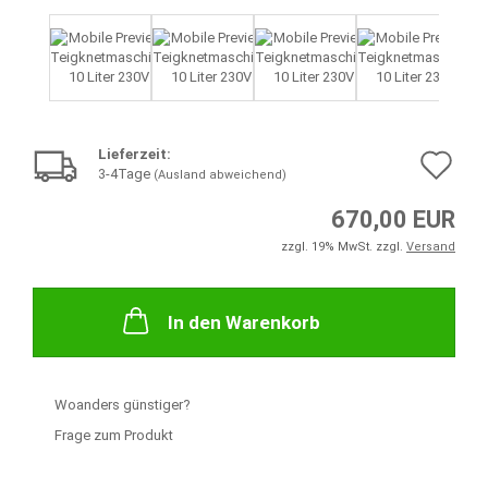
Lieferzeit:
Au
3-4Tage
(Ausland abweichend)
de
670,00 EUR
Me
zzgl. 19% MwSt. zzgl.
Versand
In den Warenkorb
Woanders günstiger?
Frage zum Produkt