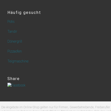
Häufig gesucht
Potis
Tandir
Dönergrill
Pizzaofen
Teigmaschine
Share
Die Angebote im Online-Shop gelten nur für Firmen, Gewerbetreibende, Freiberufler